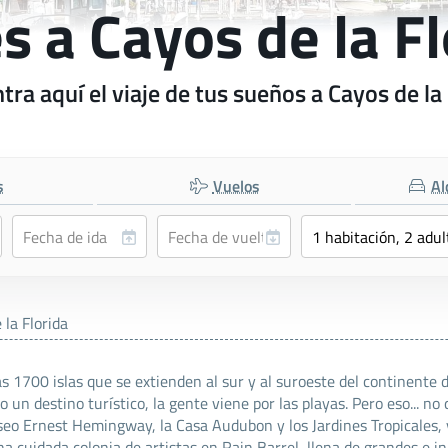
s a Cayos de la F
ra aquí el viaje de tus sueños a Cayos de la
s
Vuelos
Al
 la Florida
s 1700 islas que se extienden al sur y al suroeste del continente d
un destino turístico, la gente viene por las playas. Pero eso... no
eo Ernest Hemingway, la Casa Audubon y los Jardines Tropicales, y
 cuidada colonia de artistas en Rain Barrel, llena de grandes e i