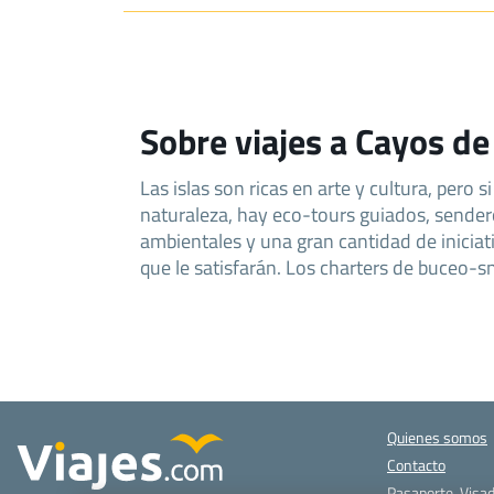
Sobre viajes a Cayos de 
Las islas son ricas en arte y cultura, pero si
pescadores se deleitan con nuestra pesca deport
naturaleza, hay eco-tours guiados, sender
que es una carrera de corazones. Bie
ambientales y una gran cantidad de iniciat
que le satisfarán. Los charters de buceo-sn
Quienes somos
Contacto
Pasaporte, Visad