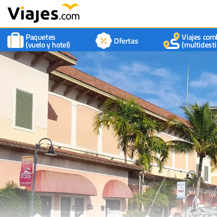
Paquetes
Viajes com
Ofertas
(vuelo y hotel)
(multidesti