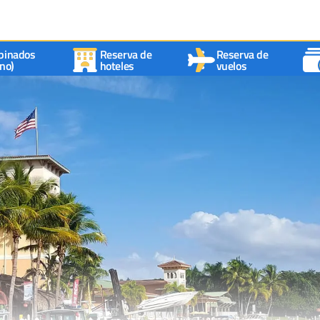
binados
Reserva de
Reserva de
no)
hoteles
vuelos