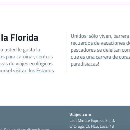
la Florida
Unidos’ sólo viven, barrera
recuerdos de vacaciones de
 a usted le gusta la
iva de clase mundial,
os para caminar, centros
nvenido a estas islas
ivas de viajes ecológicos
paradisíacas!
orkel visitan los Estados
Viajes.com
Last Minute Express S.L.U.
c/ Drago, CC HLS, Local 13
o, Salud y otras disposiciones