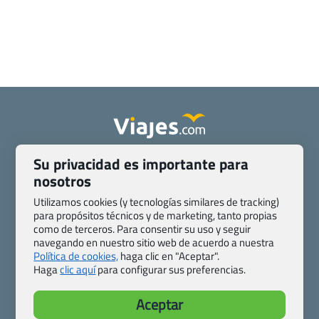
Quienes somos
Contacto
Su privacidad es importante para
nosotros
Pasaporte, Visado, Salud y otras disposiciones específicas
Blog de Viajes.com
Registro de agencias
Utilizamos cookies (y tecnologías similares de tracking)
Preguntas frecuentes
Condiciones generales
para propósitos técnicos y de marketing, tanto propias
como de terceros. Para consentir su uso y seguir
Política de privacidad y cookies
Transparencia
navegando en nuestro sitio web de acuerdo a nuestra
Todas las páginas – sitemap
Política de cookies,
haga clic en "Aceptar".
Haga
clic aquí
para configurar sus preferencias.
Viajes.com
Last Minute Express S.L.U.
Aceptar
c/ Drago, CC HLS, Local 13