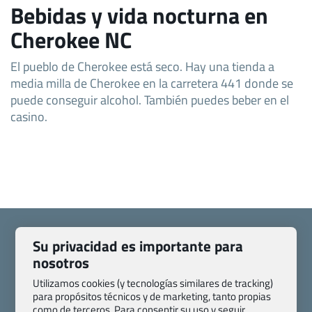
Bebidas y vida nocturna en
Cherokee NC
El pueblo de Cherokee está seco. Hay una tienda a
media milla de Cherokee en la carretera 441 donde se
puede conseguir alcohol. También puedes beber en el
casino.
Su privacidad es importante para
nosotros
Quienes somos
Contacto
Utilizamos cookies (y tecnologías similares de tracking)
para propósitos técnicos y de marketing, tanto propias
Pasaporte, Visado, Salud y otras disposiciones específicas
como de terceros. Para consentir su uso y seguir