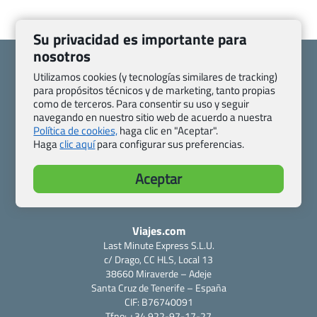
Su privacidad es importante para
nosotros
Utilizamos cookies (y tecnologías similares de tracking)
para propósitos técnicos y de marketing, tanto propias
como de terceros. Para consentir su uso y seguir
Quienes somos
Contacto
navegando en nuestro sitio web de acuerdo a nuestra
Pasaporte, Visado, Salud y otras disposiciones específicas
Política de cookies,
haga clic en "Aceptar".
Haga
clic aquí
para configurar sus preferencias.
Blog de Viajes.com
Registro de agencias
Preguntas frecuentes
Condiciones generales
Aceptar
Política de privacidad y cookies
Transparencia
Todas las páginas – sitemap
Viajes.com
Last Minute Express S.L.U.
c/ Drago, CC HLS, Local 13
38660 Miraverde – Adeje
Santa Cruz de Tenerife – España
CIF: B76740091
Tfno: +34 922-97-17-27