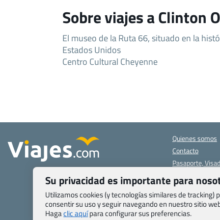
Sobre viajes a Clinton 
El museo de la Ruta 66, situado en la histó
Estados Unidos
Centro Cultural Cheyenne
Quienes somos
Contacto
Pasaporte, Visad
específicas
Su privacidad es importante para noso
Blog de Viajes.c
Utilizamos cookies (y tecnologías similares de tracking)
Registro de age
consentir su uso y seguir navegando en nuestro sitio w
Preguntas frecu
Haga
clic aquí
para configurar sus preferencias.
Condiciones gen