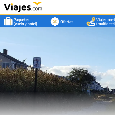
Paquetes
Viajes com
Ofertas
(vuelo y hotel)
(multidesti