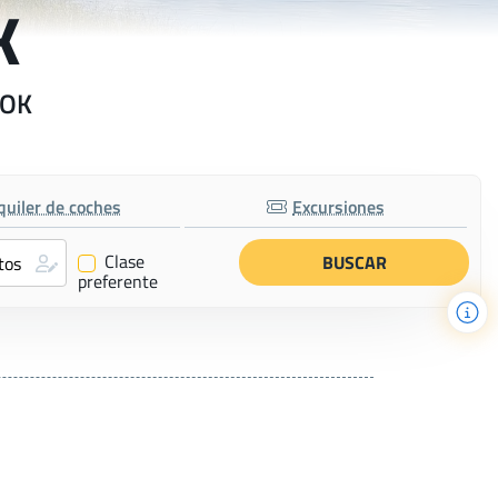
K
 OK
quiler de coches
Excursiones
Clase
✔
preferente