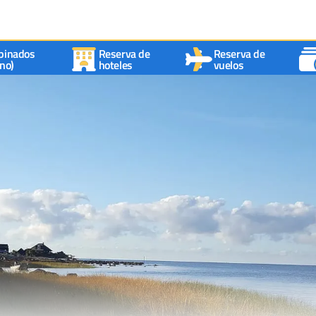
binados
Reserva de
Reserva de
no)
hoteles
vuelos