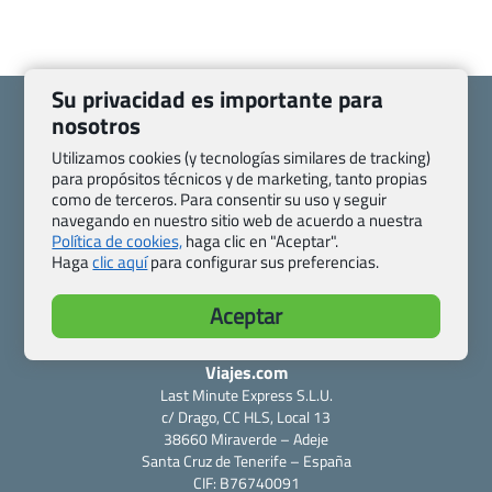
Su privacidad es importante para
nosotros
Utilizamos cookies (y tecnologías similares de tracking)
para propósitos técnicos y de marketing, tanto propias
Quienes somos
Contacto
como de terceros. Para consentir su uso y seguir
Pasaporte, Visado, Salud y otras disposiciones específicas
navegando en nuestro sitio web de acuerdo a nuestra
Política de cookies,
haga clic en "Aceptar".
Blog de Viajes.com
Registro de agencias
Haga
clic aquí
para configurar sus preferencias.
Preguntas frecuentes
Condiciones generales
Política de privacidad y cookies
Transparencia
Aceptar
Todas las páginas – sitemap
Viajes.com
Last Minute Express S.L.U.
c/ Drago, CC HLS, Local 13
38660 Miraverde – Adeje
Santa Cruz de Tenerife – España
CIF: B76740091