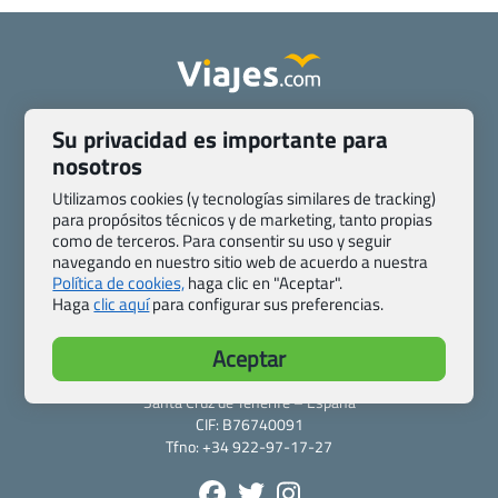
Quienes somos
Contacto
Su privacidad es importante para
Pasaporte, Visado, Salud y otras disposiciones específicas
nosotros
Blog de Viajes.com
Registro de agencias
Utilizamos cookies (y tecnologías similares de tracking)
Preguntas frecuentes
Condiciones generales
para propósitos técnicos y de marketing, tanto propias
Política de privacidad y cookies
Transparencia
como de terceros. Para consentir su uso y seguir
navegando en nuestro sitio web de acuerdo a nuestra
Todas las páginas – sitemap
Política de cookies,
haga clic en "Aceptar".
Haga
clic aquí
para configurar sus preferencias.
Viajes.com
Last Minute Express S.L.U.
Aceptar
c/ Drago, CC HLS, Local 13
38660 Miraverde – Adeje
Santa Cruz de Tenerife – España
CIF: B76740091
Tfno: +34 922-97-17-27