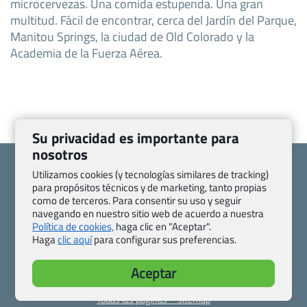
microcervezas. Una comida estupenda. Una gran
multitud. Fácil de encontrar, cerca del Jardín del Parque,
Manitou Springs, la ciudad de Old Colorado y la
Academia de la Fuerza Aérea.
Su privacidad es importante para
nosotros
Utilizamos cookies (y tecnologías similares de tracking)
para propósitos técnicos y de marketing, tanto propias
como de terceros. Para consentir su uso y seguir
navegando en nuestro sitio web de acuerdo a nuestra
Quienes somos
Contacto
Política de cookies,
haga clic en "Aceptar".
Pasaporte, Visado, Salud y otras disposiciones específicas
Haga
clic aquí
para configurar sus preferencias.
Blog de Viajes.com
Registro de agencias
Preguntas frecuentes
Condiciones generales
Aceptar
Política de privacidad y cookies
Transparencia
Todas las páginas – sitemap