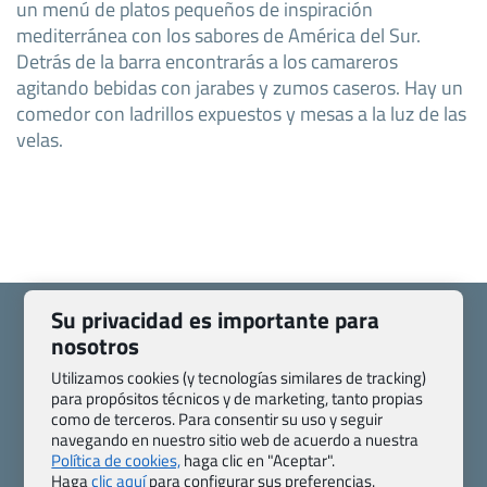
un menú de platos pequeños de inspiración
mediterránea con los sabores de América del Sur.
Detrás de la barra encontrarás a los camareros
agitando bebidas con jarabes y zumos caseros. Hay un
comedor con ladrillos expuestos y mesas a la luz de las
velas.
Su privacidad es importante para
nosotros
Utilizamos cookies (y tecnologías similares de tracking)
Quienes somos
Contacto
para propósitos técnicos y de marketing, tanto propias
como de terceros. Para consentir su uso y seguir
Pasaporte, Visado, Salud y otras disposiciones específicas
navegando en nuestro sitio web de acuerdo a nuestra
Blog de Viajes.com
Registro de agencias
Política de cookies,
haga clic en "Aceptar".
Preguntas frecuentes
Condiciones generales
Haga
clic aquí
para configurar sus preferencias.