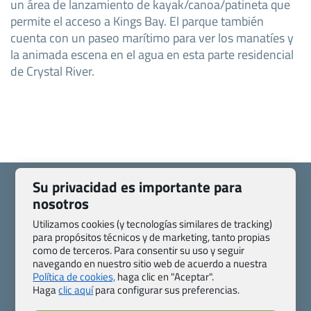
un área de lanzamiento de kayak/canoa/patineta que
permite el acceso a Kings Bay. El parque también
cuenta con un paseo marítimo para ver los manatíes y
la animada escena en el agua en esta parte residencial
de Crystal River.
Su privacidad es importante para
nosotros
Utilizamos cookies (y tecnologías similares de tracking)
Quienes somos
Contacto
para propósitos técnicos y de marketing, tanto propias
como de terceros. Para consentir su uso y seguir
Pasaporte, Visado, Salud y otras disposiciones específicas
navegando en nuestro sitio web de acuerdo a nuestra
Blog de Viajes.com
Registro de agencias
Política de cookies,
haga clic en "Aceptar".
Preguntas frecuentes
Condiciones generales
Haga
clic aquí
para configurar sus preferencias.
Política de privacidad y cookies
Transparencia