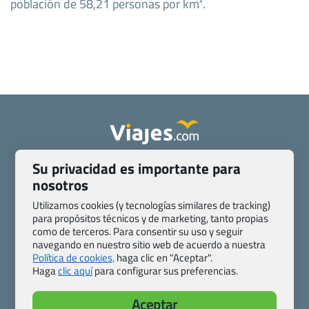
población de 58,21 personas por km².
Su privacidad es importante para
Quienes somos
Contacto
nosotros
Pasaporte, Visado, Salud y otras disposiciones específicas
Blog de Viajes.com
Registro de agencias
Utilizamos cookies (y tecnologías similares de tracking)
Preguntas frecuentes
Condiciones generales
para propósitos técnicos y de marketing, tanto propias
como de terceros. Para consentir su uso y seguir
Política de privacidad y cookies
Transparencia
navegando en nuestro sitio web de acuerdo a nuestra
Todas las páginas – sitemap
Política de cookies,
haga clic en "Aceptar".
Haga
clic aquí
para configurar sus preferencias.
Viajes.com
Last Minute Express S.L.U.
Aceptar
c/ Drago, CC HLS, Local 13