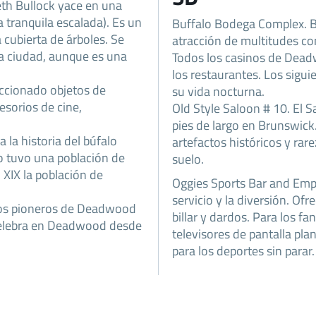
eth Bullock yace en una
a tranquila escalada). Es un
Buffalo Bodega Complex. 
cubierta de árboles. Se
atracción de multitudes co
la ciudad, aunque es una
Todos los casinos de Dead
los restaurantes. Los sigu
eccionado objetos de
su vida nocturna.
esorios de cine,
Old Style Saloon # 10. El 
pies de largo en Brunswic
 la historia del búfalo
artefactos históricos y rare
 tuvo una población de
suelo.
o XIX la población de
Oggies Sports Bar and Emp
servicio y la diversión. Of
 los pioneros de Deadwood
billar y dardos. Para los f
 celebra en Deadwood desde
televisores de pantalla pla
para los deportes sin parar.