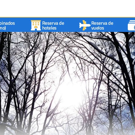
binados
Reserva de
Reserva de
no)
hoteles
vuelos