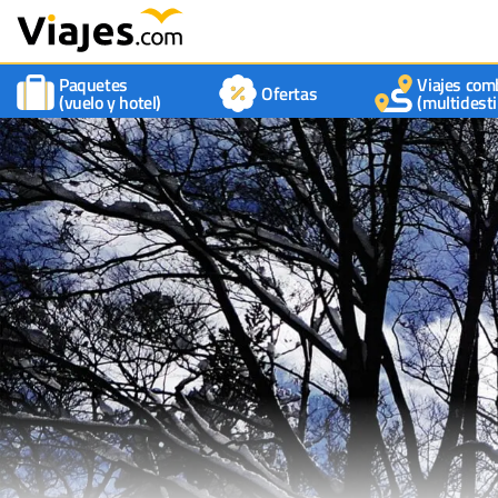
Paquetes
Viajes com
Ofertas
(vuelo y hotel)
(multidesti