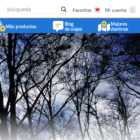
Favoritos
Mi cuenta
Blog
Mejores
Más productos
de viajes
destinos