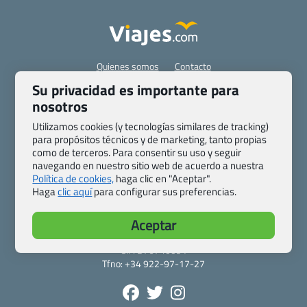
Quienes somos
Contacto
Pasaporte, Visado, Salud y otras disposiciones específicas
Su privacidad es importante para
Blog de Viajes.com
Registro de agencias
nosotros
Preguntas frecuentes
Condiciones generales
Utilizamos cookies (y tecnologías similares de tracking)
Política de privacidad y cookies
Transparencia
para propósitos técnicos y de marketing, tanto propias
como de terceros. Para consentir su uso y seguir
Todas las páginas – sitemap
navegando en nuestro sitio web de acuerdo a nuestra
Política de cookies,
haga clic en "Aceptar".
Viajes.com
Haga
clic aquí
para configurar sus preferencias.
Last Minute Express S.L.U.
c/ Drago, CC HLS, Local 13
Aceptar
38660 Miraverde – Adeje
Santa Cruz de Tenerife – España
CIF: B76740091
Tfno: +34 922-97-17-27