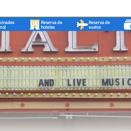
binados
Reserva de
Reserva de
no)
hoteles
vuelos