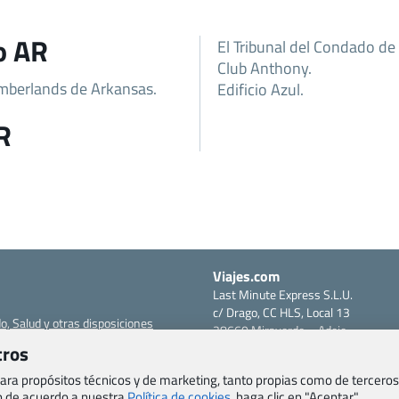
o AR
El Tribunal del Condado de
Club Anthony.
imberlands de Arkansas.
Edificio Azul.
R
Viajes.com
Last Minute Express S.L.U.
c/ Drago, CC HLS, Local 13
o, Salud y otras disposiciones
38660 Miraverde – Adeje
Santa Cruz de Tenerife – España
tros
om
CIF: B76740091
 para propósitos técnicos y de marketing, tanto propias como de terceros
ncias
Tfno: +34 922-97-17-27
eb de acuerdo a nuestra
Política de cookies,
haga clic en "Aceptar".