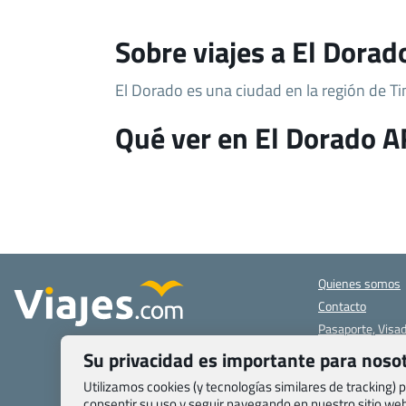
Sobre viajes a El Dorad
El Dorado es una ciudad en la región de T
Qué ver en El Dorado A
Quienes somos
Contacto
Pasaporte, Visad
específicas
Su privacidad es importante para noso
Blog de Viajes.c
Utilizamos cookies (y tecnologías similares de tracking)
Registro de age
consentir su uso y seguir navegando en nuestro sitio w