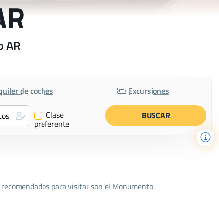
AR
do AR
quiler de coches
Excursiones
Clase
✔
preferente
res recomendados para visitar son el Monumento