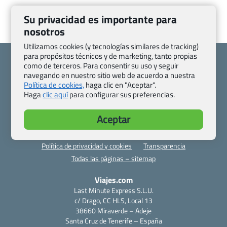
Su privacidad es importante para
nosotros
Utilizamos cookies (y tecnologías similares de tracking)
para propósitos técnicos y de marketing, tanto propias
como de terceros. Para consentir su uso y seguir
navegando en nuestro sitio web de acuerdo a nuestra
Política de cookies,
haga clic en "Aceptar".
Haga
clic aquí
para configurar sus preferencias.
Quienes somos
Contacto
Pasaporte, Visado, Salud y otras disposiciones específicas
Aceptar
Blog de Viajes.com
Registro de agencias
Preguntas frecuentes
Condiciones generales
Política de privacidad y cookies
Transparencia
Todas las páginas – sitemap
Viajes.com
Last Minute Express S.L.U.
c/ Drago, CC HLS, Local 13
38660 Miraverde – Adeje
Santa Cruz de Tenerife – España