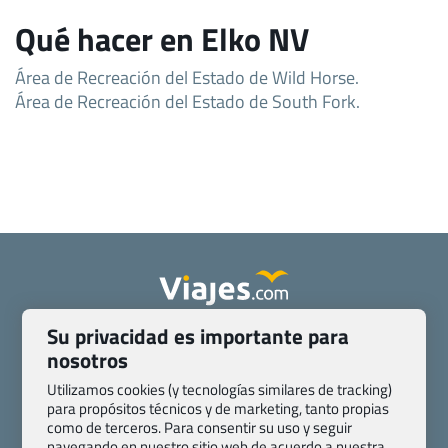
Qué hacer en Elko NV
Área de Recreación del Estado de Wild Horse.
Área de Recreación del Estado de South Fork.
Su privacidad es importante para
Quienes somos
Contacto
nosotros
Pasaporte, Visado, Salud y otras disposiciones específicas
Blog de Viajes.com
Registro de agencias
Utilizamos cookies (y tecnologías similares de tracking)
para propósitos técnicos y de marketing, tanto propias
Preguntas frecuentes
Condiciones generales
como de terceros. Para consentir su uso y seguir
Política de privacidad y cookies
Transparencia
navegando en nuestro sitio web de acuerdo a nuestra