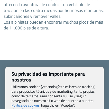
ofrecen la aventura de conducir un vehículo de
tracción en las cuatro ruedas por hermosas montañas,
subir cañones y remover valles.
Los alpinistas pueden encontrar muchos picos de más
de 11.000 pies de altura.
Su privacidad es importante para
nosotros
Quienes somos
Contacto
Utilizamos cookies (y tecnologías similares de tracking)
Pasaporte, Visado, Salud y otras disposiciones específicas
para propósitos técnicos y de marketing, tanto propias
como de terceros. Para consentir su uso y seguir
Blog de Viajes.com
Registro de agencias
navegando en nuestro sitio web de acuerdo a nuestra
Preguntas frecuentes
Condiciones generales
Política de cookies,
haga clic en "Aceptar".