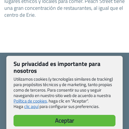
lugares étnicos y locales para comer. Peach Street tiene
una gran concentración de restaurantes, al igual que el
centro de Erie.
Su privacidad es importante para
nosotros
Utilizamos cookies (y tecnologías similares de tracking)
Quienes somos
Contacto
para propósitos técnicos y de marketing, tanto propias
Pasaporte, Visado, Salud y otras disposiciones específicas
como de terceros. Para consentir su uso y seguir
navegando en nuestro sitio web de acuerdo a nuestra
Blog de Viajes.com
Registro de agencias
Política de cookies,
haga clic en "Aceptar".
Preguntas frecuentes
Condiciones generales
Haga
clic aquí
para configurar sus preferencias.
Política de privacidad y cookies
Transparencia
Todas las páginas – sitemap
Aceptar