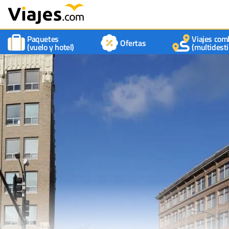
Paquetes
Viajes com
Ofertas
(vuelo y hotel)
(multidesti