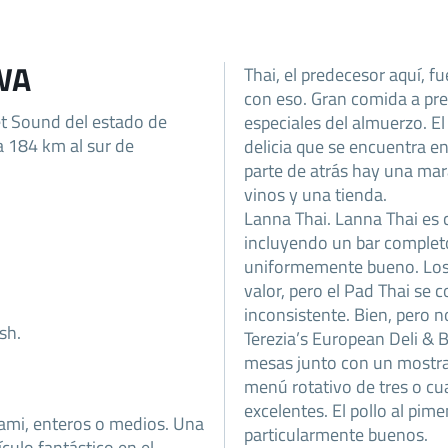
 WA
Thai, el predecesor aquí, f
con eso. Gran comida a prec
et Sound del estado de
especiales del almuerzo. El
a 184 km al sur de
delicia que se encuentra en
parte de atrás hay una mara
vinos y una tienda.
Lanna Thai. Lanna Thai es c
incluyendo un bar completo
uniformemente bueno. Los 
valor, pero el Pad Thai se
inconsistente. Bien, pero 
sh.
Terezia’s European Deli & B
mesas junto con un mostra
menú rotativo de tres o cu
excelentes. El pollo al pim
rami, enteros o medios. Una
particularmente buenos.
ulo fantástico en el