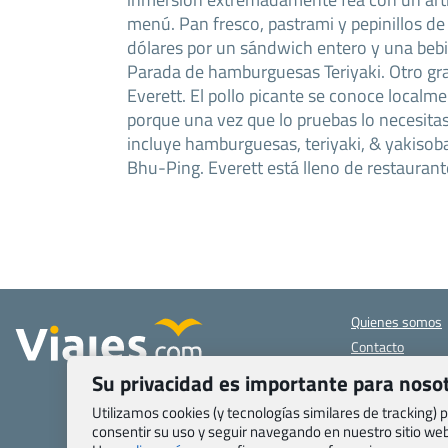
menú. Pan fresco, pastrami y pepinillos d
dólares por un sándwich entero y una bebi
Parada de hamburguesas Teriyaki. Otro gr
Everett. El pollo picante se conoce localm
porque una vez que lo pruebas lo necesita
incluye hamburguesas, teriyaki, & yakisob
Bhu-Ping. Everett está lleno de restaurante
Quienes somos
Contacto
Pasaporte, Visad
Su privacidad es importante para noso
específicas
Utilizamos cookies (y tecnologías similares de tracking)
Blog de Viajes.c
consentir su uso y seguir navegando en nuestro sitio w
Registro de age