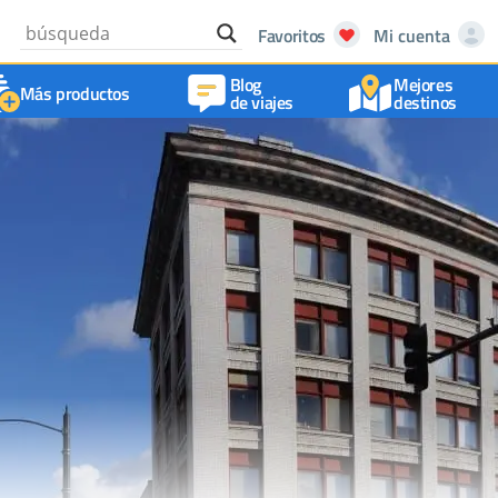
Favoritos
Mi cuenta
Blog
Mejores
Más productos
de viajes
destinos