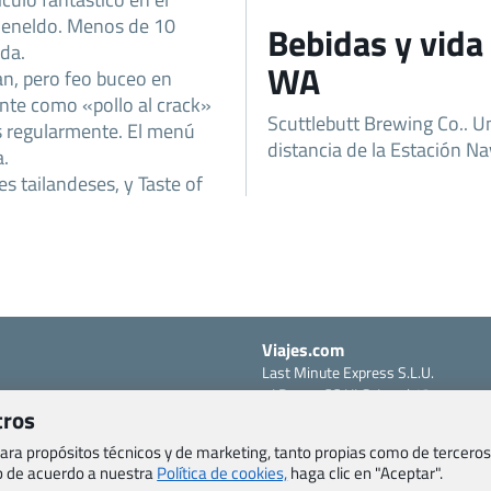
e eneldo. Menos de 10
Bebidas y vida
da.
WA
an, pero feo buceo en
ente como «pollo al crack»
Scuttlebutt Brewing Co.. Un
s regularmente. El menú
distancia de la Estación Na
a.
s tailandeses, y Taste of
Viajes.com
Last Minute Express S.L.U.
c/ Drago, CC HLS, Local 13
o, Salud y otras disposiciones
tros
38660 Miraverde – Adeje
Santa Cruz de Tenerife – España
 para propósitos técnicos y de marketing, tanto propias como de terceros
om
CIF: B76740091
eb de acuerdo a nuestra
Política de cookies,
haga clic en "Aceptar".
ncias
Tfno: +34 922-97-17-27