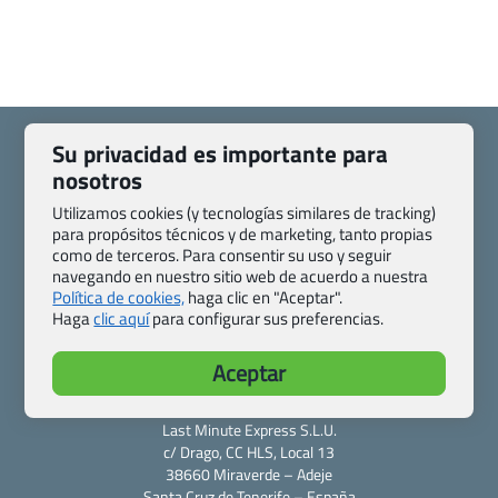
Su privacidad es importante para
nosotros
Utilizamos cookies (y tecnologías similares de tracking)
Quienes somos
Contacto
para propósitos técnicos y de marketing, tanto propias
Pasaporte, Visado, Salud y otras disposiciones específicas
como de terceros. Para consentir su uso y seguir
navegando en nuestro sitio web de acuerdo a nuestra
Blog de Viajes.com
Registro de agencias
Política de cookies,
haga clic en "Aceptar".
Preguntas frecuentes
Condiciones generales
Haga
clic aquí
para configurar sus preferencias.
Política de privacidad y cookies
Transparencia
Todas las páginas – sitemap
Aceptar
Viajes.com
Last Minute Express S.L.U.
c/ Drago, CC HLS, Local 13
38660 Miraverde – Adeje
Santa Cruz de Tenerife – España