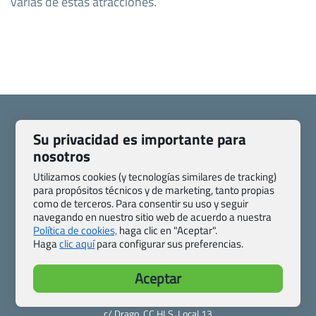
varias de estas atracciones.
Su privacidad es importante para
nosotros
Quienes somos
Contacto
Utilizamos cookies (y tecnologías similares de tracking)
Pasaporte, Visado, Salud y otras disposiciones específicas
para propósitos técnicos y de marketing, tanto propias
Blog de Viajes.com
Registro de agencias
como de terceros. Para consentir su uso y seguir
navegando en nuestro sitio web de acuerdo a nuestra
Preguntas frecuentes
Condiciones generales
Política de cookies,
haga clic en "Aceptar".
Política de privacidad y cookies
Transparencia
Haga
clic aquí
para configurar sus preferencias.
Todas las páginas – sitemap
Aceptar
Viajes.com
Last Minute Express S.L.U.
c/ Drago, CC HLS, Local 13