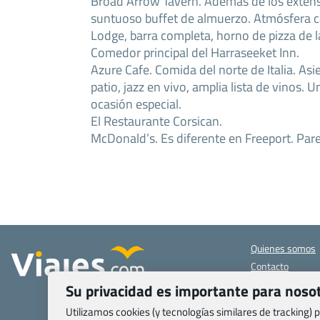
Broad Arrow Tavern. Además de los exten
suntuoso buffet de almuerzo. Atmósfera c
Lodge, barra completa, horno de pizza de lad
Comedor principal del Harraseeket Inn.
Azure Cafe. Comida del norte de Italia. Asie
patio, jazz en vivo, amplia lista de vinos. 
ocasión especial.
El Restaurante Corsican.
McDonald’s. Es diferente en Freeport. Par
Quienes somos
Contacto
Pasaporte, Visad
Su privacidad es importante para noso
específicas
Utilizamos cookies (y tecnologías similares de tracking)
Blog de Viajes.c