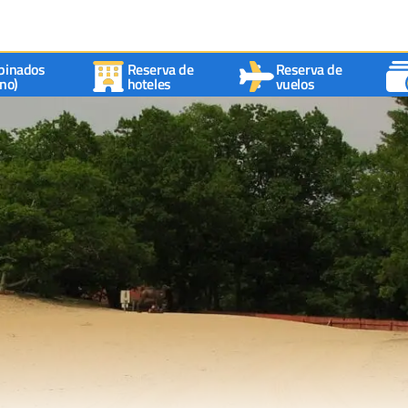
binados
Reserva de
Reserva de
no)
hoteles
vuelos