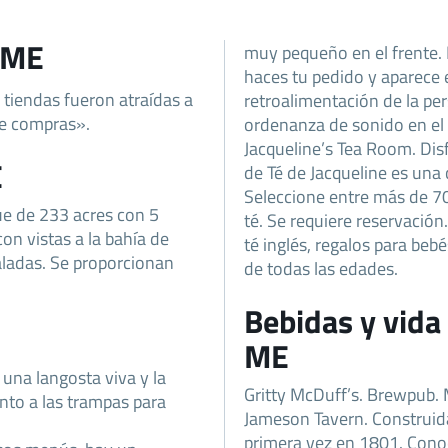
t ME
muy pequeño en el frente. 
haces tu pedido y aparece e
 tiendas fueron atraídas a
retroalimentación de la per
de compras».
ordenanza de sonido en el 
Jacqueline’s Tea Room. Disf
E
de Té de Jacqueline es una 
Seleccione entre más de 70
e de 233 acres con 5
té. Se requiere reservación.
on vistas a la bahía de
té inglés, regalos para beb
aladas. Se proporcionan
de todas las edades.
Bebidas y vida
ME
una langosta viva y la
Gritty McDuff’s. Brewpub.
nto a las trampas para
Jameson Tavern. Construid
primera vez en 1801. Cono