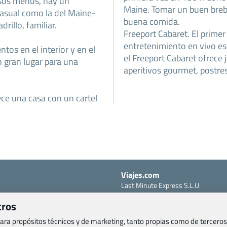
sos menús, hay un
Maine. Tomar un buen breba
asual como la del Maine-
buena comida.
rillo, familiar.
Freeport Cabaret. El primer
entretenimiento en vivo e
ntos en el interior y en el
el Freeport Cabaret ofrece 
Un gran lugar para una
aperitivos gourmet, postres,
ece una casa con un cartel
Viajes.com
Last Minute Express S.L.U.
c/ Drago, CC HLS, Local 13
o, Salud y otras disposiciones
tros
38660 Miraverde – Adeje
Santa Cruz de Tenerife – España
 para propósitos técnicos y de marketing, tanto propias como de terceros
om
CIF: B76740091