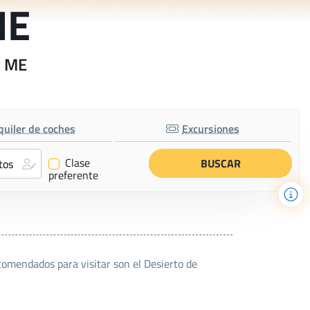
ME
t ME
quiler de coches
Excursiones
Clase
✔
preferente
comendados para visitar son el Desierto de