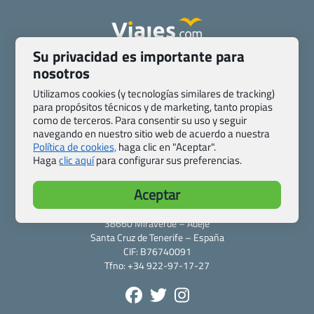
Su privacidad es importante para
Quienes somos
Contacto
nosotros
Pasaporte, Visado, Salud y otras disposiciones específicas
Utilizamos cookies (y tecnologías similares de tracking)
Blog de Viajes.com
Registro de agencias
para propósitos técnicos y de marketing, tanto propias
Preguntas frecuentes
Condiciones generales
como de terceros. Para consentir su uso y seguir
navegando en nuestro sitio web de acuerdo a nuestra
Política de privacidad y cookies
Transparencia
Política de cookies,
haga clic en "Aceptar".
Todas las páginas – sitemap
Haga
clic aquí
para configurar sus preferencias.
Viajes.com
Aceptar
Last Minute Express S.L.U.
c/ Drago, CC HLS, Local 13
38660 Miraverde – Adeje
Santa Cruz de Tenerife – España
CIF: B76740091
Tfno: +34 922-97-17-27