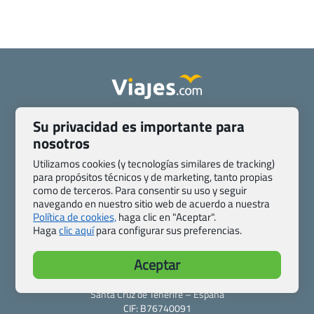
Quienes somos
Contacto
Su privacidad es importante para
Pasaporte, Visado, Salud y otras disposiciones específicas
nosotros
Blog de Viajes.com
Registro de agencias
Utilizamos cookies (y tecnologías similares de tracking)
Preguntas frecuentes
Condiciones generales
para propósitos técnicos y de marketing, tanto propias
como de terceros. Para consentir su uso y seguir
Política de privacidad y cookies
Transparencia
navegando en nuestro sitio web de acuerdo a nuestra
Todas las páginas – sitemap
Política de cookies,
haga clic en "Aceptar".
Haga
clic aquí
para configurar sus preferencias.
Viajes.com
Last Minute Express S.L.U.
Aceptar
c/ Drago, CC HLS, Local 13
38660 Miraverde – Adeje
Santa Cruz de Tenerife – España
CIF: B76740091