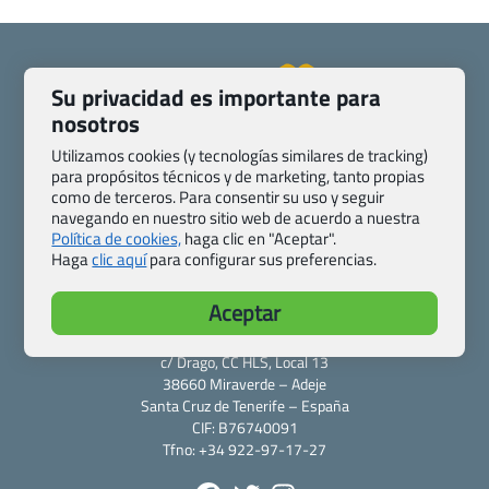
Su privacidad es importante para
nosotros
Quienes somos
Contacto
Utilizamos cookies (y tecnologías similares de tracking)
Pasaporte, Visado, Salud y otras disposiciones específicas
para propósitos técnicos y de marketing, tanto propias
Blog de Viajes.com
Registro de agencias
como de terceros. Para consentir su uso y seguir
Preguntas frecuentes
Condiciones generales
navegando en nuestro sitio web de acuerdo a nuestra
Política de cookies,
haga clic en "Aceptar".
Política de privacidad y cookies
Transparencia
Haga
clic aquí
para configurar sus preferencias.
Todas las páginas – sitemap
Aceptar
Viajes.com
Last Minute Express S.L.U.
c/ Drago, CC HLS, Local 13
38660 Miraverde – Adeje
Santa Cruz de Tenerife – España
CIF: B76740091
Tfno: +34 922-97-17-27