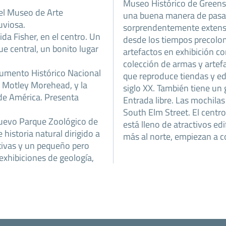
Museo Histórico de Greens
el Museo de Arte
una buena manera de pasar
uviosa.
sorprendentemente extensas
ida Fisher, en el centro. Un
desde los tiempos precolo
e central, un bonito lugar
artefactos en exhibición c
colección de armas y artefa
mento Histórico Nacional
que reproduce tiendas y edi
 Motley Morehead, y la
siglo XX. También tiene un
 de América. Presenta
Entrada libre. Las mochilas
South Elm Street. El centro
nuevo Parque Zoológico de
está lleno de atractivos edi
istoria natural dirigido a
más al norte, empiezan a co
tivas y un pequeño pero
exhibiciones de geología,