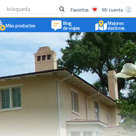
Favoritos
Mi cuenta
Blog
Mejores
Más productos
de viajes
destinos