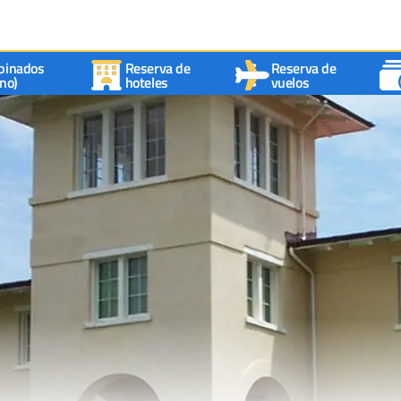
binados
Reserva de
Reserva de
no)
hoteles
vuelos