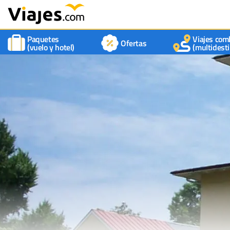
Paquetes
Viajes com
Ofertas
(vuelo y hotel)
(multidesti