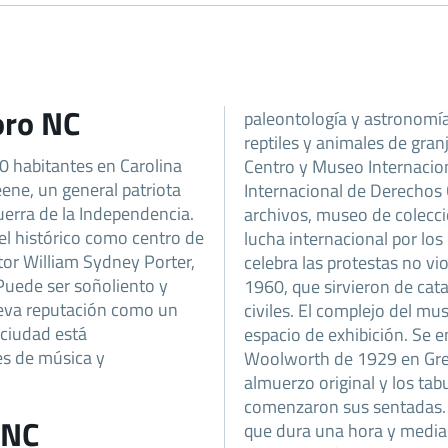
oro NC
paleontología y astronomía,
reptiles y animales de gran
 habitantes en Carolina
Centro y Museo Internacion
ene, un general patriota
Internacional de Derechos
uerra de la Independencia.
archivos, museo de colecc
el histórico como centro de
lucha internacional por lo
tor William Sydney Porter,
celebra las protestas no v
Puede ser soñoliento y
1960, que sirvieron de cat
ueva reputación como un
civiles. El complejo del m
 ciudad está
espacio de exhibición. Se en
es de música y
Woolworth de 1929 en Gree
almuerzo original y los ta
comenzaron sus sentadas. L
 NC
que dura una hora y media