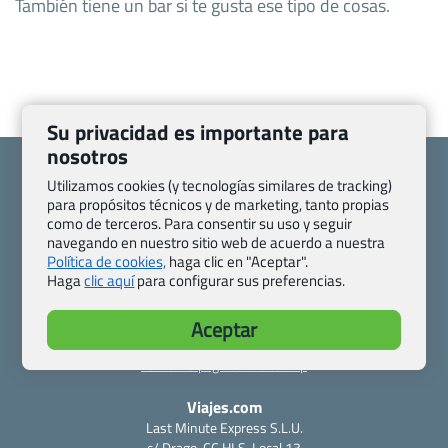
También tiene un bar si te gusta ese tipo de cosas.
Su privacidad es importante para
nosotros
Utilizamos cookies (y tecnologías similares de tracking)
para propósitos técnicos y de marketing, tanto propias
como de terceros. Para consentir su uso y seguir
Quienes somos
Contacto
navegando en nuestro sitio web de acuerdo a nuestra
Política de cookies,
haga clic en "Aceptar".
Pasaporte, Visado, Salud y otras disposiciones específicas
Haga
clic aquí
para configurar sus preferencias.
Blog de Viajes.com
Registro de agencias
Preguntas frecuentes
Condiciones generales
Aceptar
Política de privacidad y cookies
Transparencia
Todas las páginas – sitemap
Viajes.com
Last Minute Express S.L.U.
c/ Drago, CC HLS, Local 13