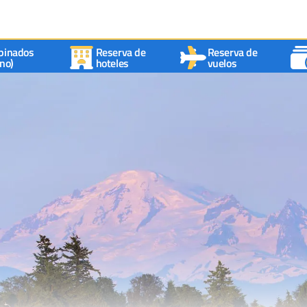
binados
Reserva de
Reserva de
no)
hoteles
vuelos