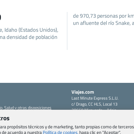
D
de 970,73 personas por km².
un afluente del río Snake, 
e, Idaho (Estados Unidos),
una densidad de población
Viajes.com
Last Minute Express S.L.U.
c/ Drago, CC HLS, Local 13
o, Salud y otras disposiciones
38660 Miraverde – Adeje
Santa Cruz de Tenerife – España
tros
om
CIF: B76740091
 para propósitos técnicos y de marketing, tanto propias como de terceros
ncias
Tfno: +34 922-97-17-27
eb de acuerdo a nuestra
Política de cookies,
haga clic en "Aceptar".