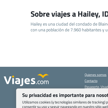
Sobre viajes a Hailey, I
Hailey es una ciudad del condado de Blain
con una población de 7.960 habitantes y 
Quienes somos
Contacto
Pasaporte, Visad
específicas
Su privacidad es importante para noso
Blog de Viajes.c
Utilizamos cookies (y tecnologías similares de tracking)
Registro de age
consentir su uso y seguir navegando en nuestro sitio w