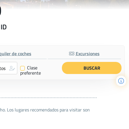
D
 ID
quiler de coches
Excursiones
Clase
✔
preferente
daho. Los lugares recomendados para visitar son