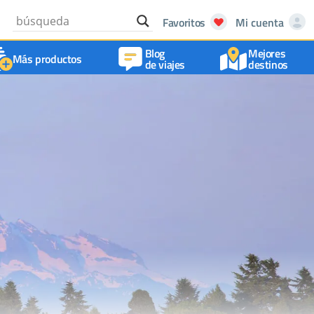
Favoritos
Mi cuenta
Blog
Mejores
Más productos
de viajes
destinos