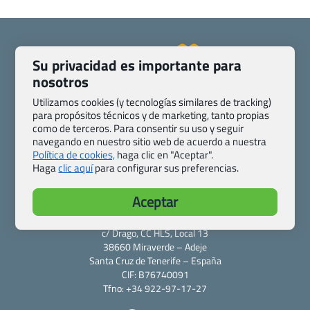
Su privacidad es importante para
nosotros
Quienes somos
Contacto
Utilizamos cookies (y tecnologías similares de tracking)
Pasaporte, Visado, Salud y otras disposiciones específicas
para propósitos técnicos y de marketing, tanto propias
Blog de Viajes.com
Registro de agencias
como de terceros. Para consentir su uso y seguir
Preguntas frecuentes
Condiciones generales
navegando en nuestro sitio web de acuerdo a nuestra
Política de cookies,
haga clic en "Aceptar".
Política de privacidad y cookies
Transparencia
Haga
clic aquí
para configurar sus preferencias.
Todas las páginas – sitemap
Aceptar
Viajes.com
Last Minute Express S.L.U.
c/ Drago, CC HLS, Local 13
38660 Miraverde – Adeje
Santa Cruz de Tenerife – España
CIF: B76740091
Tfno: +34 922-97-17-27