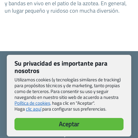
y bandas en vivo en el patio de la azotea. En general,
un lugar pequeño y ruidoso con mucha diversión.
Su privacidad es importante para
nosotros
Utilizamos cookies (y tecnologías similares de tracking)
Quienes somos
Contacto
para propósitos técnicos y de marketing, tanto propias
Pasaporte, Visado, Salud y otras disposiciones específicas
como de terceros. Para consentir su uso y seguir
navegando en nuestro sitio web de acuerdo a nuestra
Blog de Viajes.com
Registro de agencias
Política de cookies,
haga clic en "Aceptar".
Preguntas frecuentes
Condiciones generales
Haga
clic aquí
para configurar sus preferencias.
Política de privacidad y cookies
Transparencia
Todas las páginas – sitemap
Aceptar
Viajes.com