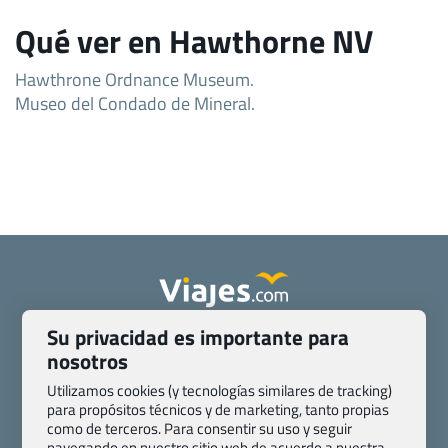
Qué ver en Hawthorne NV
Hawthrone Ordnance Museum.
Museo del Condado de Mineral.
Su privacidad es importante para
Quienes somos
Contacto
nosotros
Pasaporte, Visado, Salud y otras disposiciones específicas
Blog de Viajes.com
Registro de agencias
Utilizamos cookies (y tecnologías similares de tracking)
para propósitos técnicos y de marketing, tanto propias
Preguntas frecuentes
Condiciones generales
como de terceros. Para consentir su uso y seguir
Política de privacidad y cookies
Transparencia
navegando en nuestro sitio web de acuerdo a nuestra