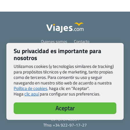
Quienes somos
Contacto
Pasaporte, Visado, Salud y otras disposiciones específicas
Su privacidad es importante para
Blog de Viajes.com
Registro de agencias
nosotros
Preguntas frecuentes
Condiciones generales
Utilizamos cookies (y tecnologías similares de tracking)
Política de privacidad y cookies
Transparencia
para propósitos técnicos y de marketing, tanto propias
como de terceros. Para consentir su uso y seguir
Todas las páginas – sitemap
navegando en nuestro sitio web de acuerdo a nuestra
Política de cookies,
haga clic en "Aceptar".
Viajes.com
Haga
clic aquí
para configurar sus preferencias.
Last Minute Express S.L.U.
c/ Drago, CC HLS, Local 13
Aceptar
38660 Miraverde – Adeje
Santa Cruz de Tenerife – España
CIF: B76740091
Tfno: +34 922-97-17-27