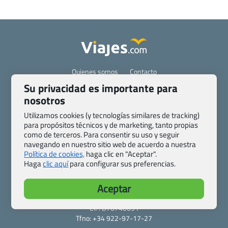
Quienes somos
Contacto
Pasaporte, Visado, Salud y otras disposiciones específicas
Su privacidad es importante para
Blog de Viajes.com
Registro de agencias
nosotros
Preguntas frecuentes
Condiciones generales
Utilizamos cookies (y tecnologías similares de tracking)
Política de privacidad y cookies
Transparencia
para propósitos técnicos y de marketing, tanto propias
como de terceros. Para consentir su uso y seguir
Todas las páginas – sitemap
navegando en nuestro sitio web de acuerdo a nuestra
Política de cookies,
haga clic en "Aceptar".
Viajes.com
Haga
clic aquí
para configurar sus preferencias.
Last Minute Express S.L.U.
c/ Drago, CC HLS, Local 13
Aceptar
38660 Miraverde – Adeje
Santa Cruz de Tenerife – España
CIF: B76740091
Tfno: +34 922-97-17-27