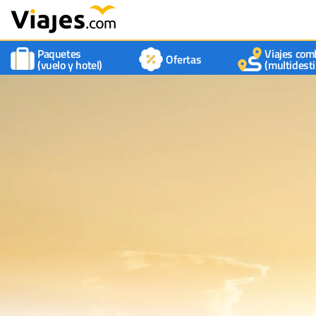
Paquetes
Viajes com
Ofertas
(vuelo y hotel)
(multidesti