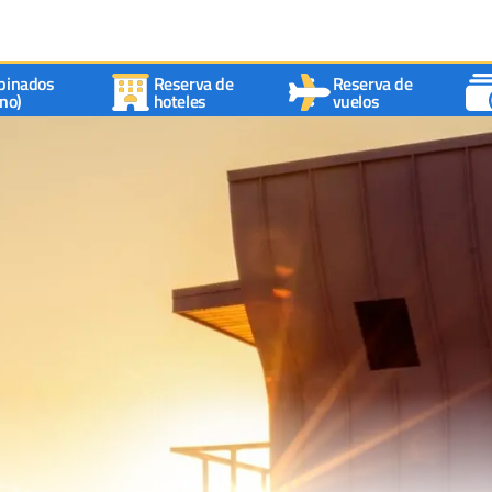
binados
Reserva de
Reserva de
no)
hoteles
vuelos