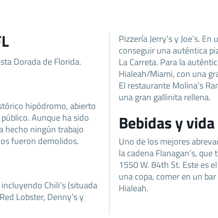
FL
Pizzería Jerry’s y Joe’s. E
conseguir una auténtica piz
osta Dorada de Florida.
La Carreta. Para la auténti
Hialeah/Miami, con una gra
El restaurante Molina’s Ra
una gran gallinita rellena.
istórico hipódromo, abierto
 público. Aunque ha sido
Bebidas y vida
ha hecho ningún trabajo
blos fueron demolidos.
Uno de los mejores abrevad
la cadena Flanagan’s, que t
1550 W. 84th St. Este es el
una copa, comer en un bar
 incluyendo Chili’s (situada
Hialeah.
 Red Lobster, Denny’s y