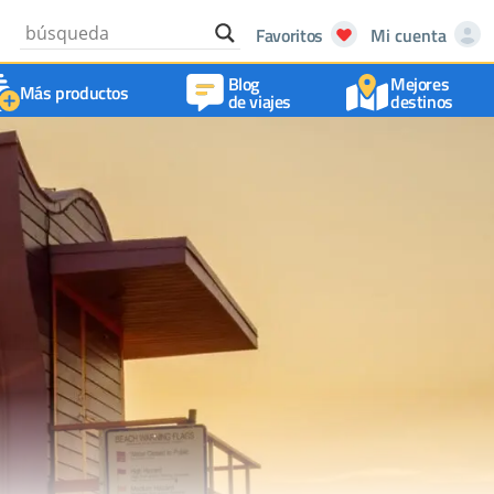
Favoritos
Mi cuenta
Blog
Mejores
Más productos
de viajes
destinos