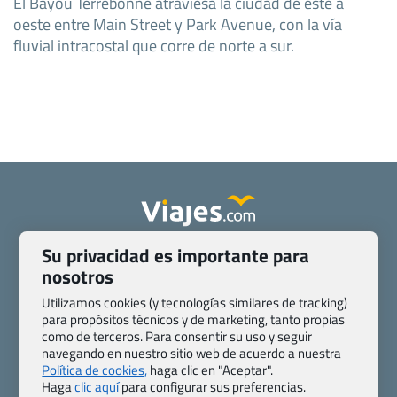
El Bayou Terrebonne atraviesa la ciudad de este a
oeste entre Main Street y Park Avenue, con la vía
fluvial intracostal que corre de norte a sur.
Su privacidad es importante para
Quienes somos
Contacto
nosotros
Pasaporte, Visado, Salud y otras disposiciones específicas
Blog de Viajes.com
Registro de agencias
Utilizamos cookies (y tecnologías similares de tracking)
para propósitos técnicos y de marketing, tanto propias
Preguntas frecuentes
Condiciones generales
como de terceros. Para consentir su uso y seguir
Política de privacidad y cookies
Transparencia
navegando en nuestro sitio web de acuerdo a nuestra
Todas las páginas – sitemap
Política de cookies,
haga clic en "Aceptar".
Haga
clic aquí
para configurar sus preferencias.