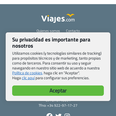
Quienes somos
Contacto
Pasaporte, Visado, Salud y otras disposiciones específicas
Su privacidad es importante para
Blog de Viajes.com
Registro de agencias
nosotros
Preguntas frecuentes
Condiciones generales
Utilizamos cookies (y tecnologías similares de tracking)
Política de privacidad y cookies
Transparencia
para propósitos técnicos y de marketing, tanto propias
como de terceros. Para consentir su uso y seguir
Todas las páginas – sitemap
navegando en nuestro sitio web de acuerdo a nuestra
Política de cookies,
haga clic en "Aceptar".
Viajes.com
Haga
clic aquí
para configurar sus preferencias.
Last Minute Express S.L.U.
c/ Drago, CC HLS, Local 13
Aceptar
38660 Miraverde – Adeje
Santa Cruz de Tenerife – España
CIF: B76740091
Tfno: +34 922-97-17-27