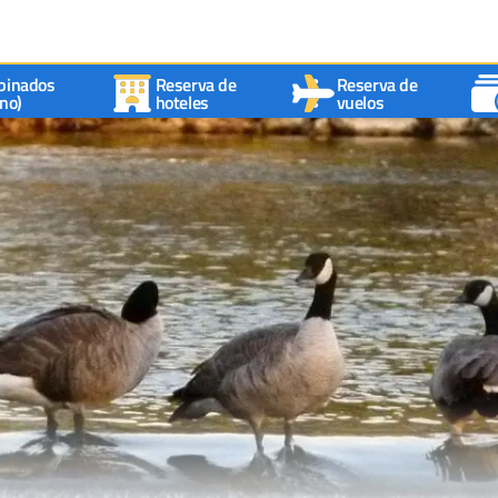
binados
Reserva de
Reserva de
no)
hoteles
vuelos