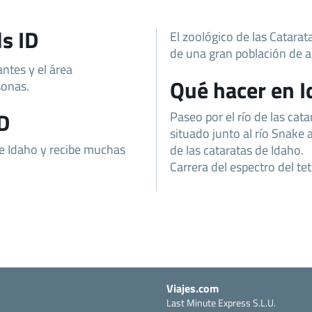
ls ID
El zoológico de las Catara
de una gran población de a
ntes y el área
Qué hacer en Id
sonas.
ID
Paseo por el río de las cat
situado junto al río Snake 
e Idaho y recibe muchas
de las cataratas de Idaho.
Carrera del espectro del te
Viajes.com
Last Minute Express S.L.U.