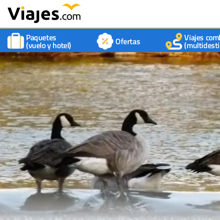
Paquetes
Viajes com
Ofertas
(vuelo y hotel)
(multidesti