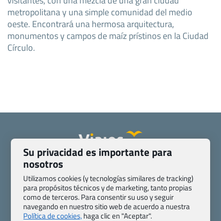
metropolitana y una simple comunidad del medio
oeste. Encontrará una hermosa arquitectura,
monumentos y campos de maíz prístinos en la Ciudad
Círculo.
Su privacidad es importante para
nosotros
Quienes somos
Contacto
Pasaporte, Visado, Salud y otras disposiciones específicas
Utilizamos cookies (y tecnologías similares de tracking)
para propósitos técnicos y de marketing, tanto propias
Blog de Viajes.com
Registro de agencias
como de terceros. Para consentir su uso y seguir
Preguntas frecuentes
Condiciones generales
navegando en nuestro sitio web de acuerdo a nuestra
Política de privacidad y cookies
Transparencia
Política de cookies,
haga clic en "Aceptar".