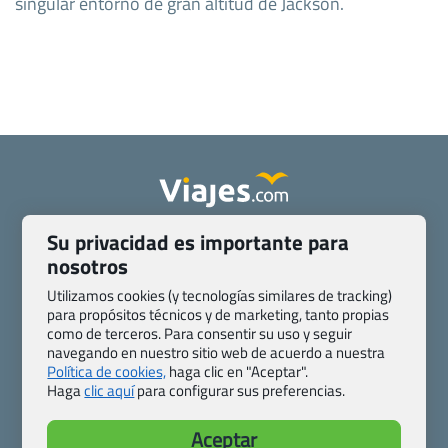
singular entorno de gran altitud de Jackson.
Su privacidad es importante para
Quienes somos
Contacto
nosotros
Pasaporte, Visado, Salud y otras disposiciones específicas
Blog de Viajes.com
Registro de agencias
Utilizamos cookies (y tecnologías similares de tracking)
Preguntas frecuentes
Condiciones generales
para propósitos técnicos y de marketing, tanto propias
como de terceros. Para consentir su uso y seguir
Política de privacidad y cookies
Transparencia
navegando en nuestro sitio web de acuerdo a nuestra
Todas las páginas – sitemap
Política de cookies,
haga clic en "Aceptar".
Haga
clic aquí
para configurar sus preferencias.
Viajes.com
Last Minute Express S.L.U.
Aceptar
c/ Drago, CC HLS, Local 13