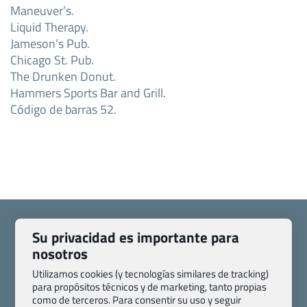
Maneuver’s.
Liquid Therapy.
Jameson’s Pub.
Chicago St. Pub.
The Drunken Donut.
Hammers Sports Bar and Grill.
Código de barras 52.
Su privacidad es importante para
nosotros
Quienes somos
Contacto
Utilizamos cookies (y tecnologías similares de tracking)
para propósitos técnicos y de marketing, tanto propias
Pasaporte, Visado, Salud y otras disposiciones específicas
como de terceros. Para consentir su uso y seguir
Blog de Viajes.com
Registro de agencias