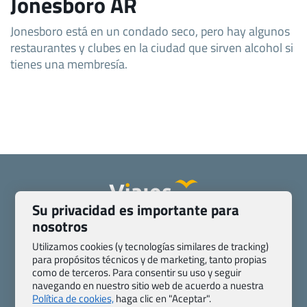
Jonesboro AR
Jonesboro está en un condado seco, pero hay algunos
restaurantes y clubes en la ciudad que sirven alcohol si
tienes una membresía.
Su privacidad es importante para
nosotros
Quienes somos
Contacto
Pasaporte, Visado, Salud y otras disposiciones específicas
Utilizamos cookies (y tecnologías similares de tracking)
para propósitos técnicos y de marketing, tanto propias
Blog de Viajes.com
Registro de agencias
como de terceros. Para consentir su uso y seguir
Preguntas frecuentes
Condiciones generales
navegando en nuestro sitio web de acuerdo a nuestra
Política de privacidad y cookies
Transparencia
Política de cookies,
haga clic en "Aceptar".