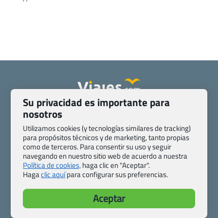
Su privacidad es importante para
Quienes somos
Contacto
nosotros
Pasaporte, Visado, Salud y otras disposiciones específicas
Utilizamos cookies (y tecnologías similares de tracking)
Blog de Viajes.com
Registro de agencias
para propósitos técnicos y de marketing, tanto propias
como de terceros. Para consentir su uso y seguir
Preguntas frecuentes
Condiciones generales
navegando en nuestro sitio web de acuerdo a nuestra
Política de privacidad y cookies
Transparencia
Política de cookies,
haga clic en "Aceptar".
Todas las páginas – sitemap
Haga
clic aquí
para configurar sus preferencias.
Viajes.com
Aceptar
Last Minute Express S.L.U.
c/ Drago, CC HLS, Local 13