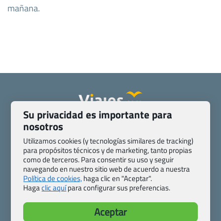
mañana.
Su privacidad es importante para
Quienes somos
Contacto
nosotros
Pasaporte, Visado, Salud y otras disposiciones específicas
Utilizamos cookies (y tecnologías similares de tracking)
Blog de Viajes.com
Registro de agencias
para propósitos técnicos y de marketing, tanto propias
como de terceros. Para consentir su uso y seguir
Preguntas frecuentes
Condiciones generales
navegando en nuestro sitio web de acuerdo a nuestra
Política de privacidad y cookies
Transparencia
Política de cookies,
haga clic en "Aceptar".
Todas las páginas – sitemap
Haga
clic aquí
para configurar sus preferencias.
Viajes.com
Aceptar
Last Minute Express S.L.U.