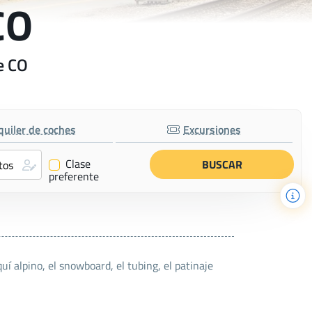
CO
e CO
quiler de coches
Excursiones
Clase
✔
preferente
uí alpino, el snowboard, el tubing, el patinaje