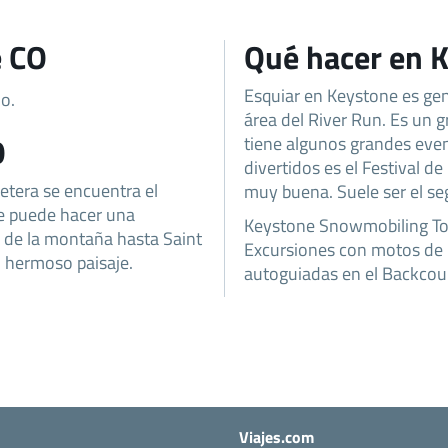
e CO
Qué hacer en 
Esquiar en Keystone es geni
o.
área del River Run. Es un g
O
tiene algunos grandes eve
divertidos es el Festival d
rretera se encuentra el
muy buena. Suele ser el se
e puede hacer una
Keystone Snowmobiling Tou
a de la montaña hasta Saint
Excursiones con motos de n
n hermoso paisaje.
autoguiadas en el Backcou
Viajes.com