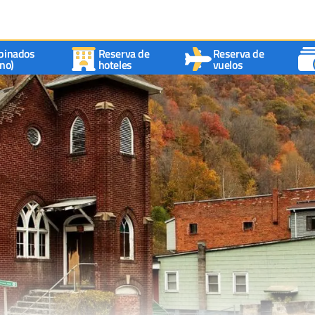
binados
Reserva de
Reserva de
no)
hoteles
vuelos