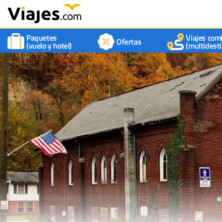
Paquetes
Viajes com
Ofertas
(vuelo y hotel)
(multidesti