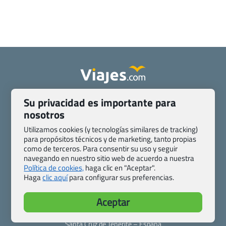
Quienes somos
Contacto
Su privacidad es importante para
Pasaporte, Visado, Salud y otras disposiciones específicas
nosotros
Blog de Viajes.com
Registro de agencias
Utilizamos cookies (y tecnologías similares de tracking)
Preguntas frecuentes
Condiciones generales
para propósitos técnicos y de marketing, tanto propias
como de terceros. Para consentir su uso y seguir
Política de privacidad y cookies
Transparencia
navegando en nuestro sitio web de acuerdo a nuestra
Todas las páginas – sitemap
Política de cookies,
haga clic en "Aceptar".
Haga
clic aquí
para configurar sus preferencias.
Viajes.com
Last Minute Express S.L.U.
Aceptar
c/ Drago, CC HLS, Local 13
38660 Miraverde – Adeje
Santa Cruz de Tenerife – España