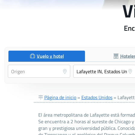
V
Enc
Vuelo y hotel
Hotele
Página de inicio
»
Estados Unidos
»
Lafayett
El área metropolitana de Lafayette está formad
Se encuentra a 2 horas al sureste de Chicago y
gran y prestigiosa universidad pública. Conocid
de Tippecanoe y el zoológico del Parque Columb