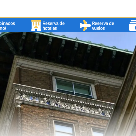
binados
Reserva de
Reserva de
no)
hoteles
vuelos