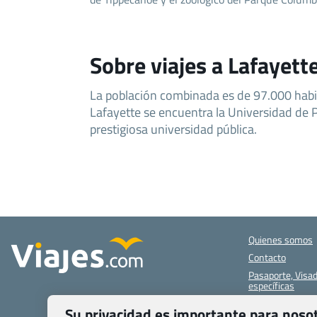
Sobre viajes a Lafayett
La población combinada es de 97.000 habi
Lafayette se encuentra la Universidad de 
prestigiosa universidad pública.
Quienes somos
Contacto
Pasaporte, Visad
específicas
Blog de Viajes.c
Su privacidad es importante para noso