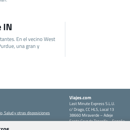
e IN
tantes. En el vecino West
Purdue, una gran y
Viajes.com
Last Minute Express S.L.U.
c/ Drago, CC HLS, Local 13
o, Salud y otras disposiciones
38660 Miraverde – Adeje
Santa Cruz de Tenerife – España
om
CIF: B76740091
tros