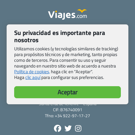
Quienes somos
Contacto
Su privacidad es importante para
Pasaporte, Visado, Salud y otras disposiciones específicas
nosotros
Blog de Viajes.com
Registro de agencias
Utilizamos cookies (y tecnologías similares de tracking)
Preguntas frecuentes
Condiciones generales
para propósitos técnicos y de marketing, tanto propias
Política de privacidad y cookies
Transparencia
como de terceros. Para consentir su uso y seguir
navegando en nuestro sitio web de acuerdo a nuestra
Todas las páginas – sitemap
Política de cookies,
haga clic en "Aceptar".
Haga
clic aquí
para configurar sus preferencias.
Viajes.com
Last Minute Express S.L.U.
Aceptar
c/ Drago, CC HLS, Local 13
38660 Miraverde – Adeje
Santa Cruz de Tenerife – España
CIF: B76740091
Tfno: +34 922-97-17-27