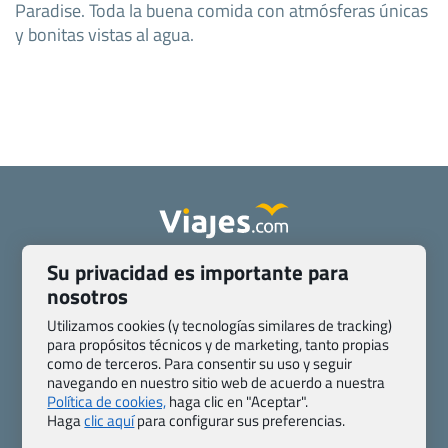
Paradise. Toda la buena comida con atmósferas únicas
y bonitas vistas al agua.
Su privacidad es importante para
Quienes somos
Contacto
nosotros
Pasaporte, Visado, Salud y otras disposiciones específicas
Blog de Viajes.com
Registro de agencias
Utilizamos cookies (y tecnologías similares de tracking)
para propósitos técnicos y de marketing, tanto propias
Preguntas frecuentes
Condiciones generales
como de terceros. Para consentir su uso y seguir
Política de privacidad y cookies
Transparencia
navegando en nuestro sitio web de acuerdo a nuestra
Todas las páginas – sitemap
Política de cookies,
haga clic en "Aceptar".
Haga
clic aquí
para configurar sus preferencias.
Viajes.com