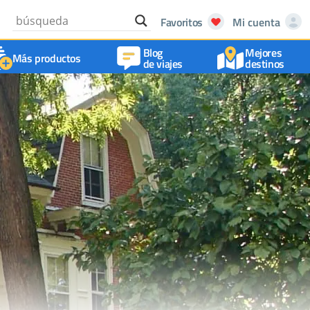
Favoritos
Mi cuenta
Blog
Mejores
Más productos
de viajes
destinos