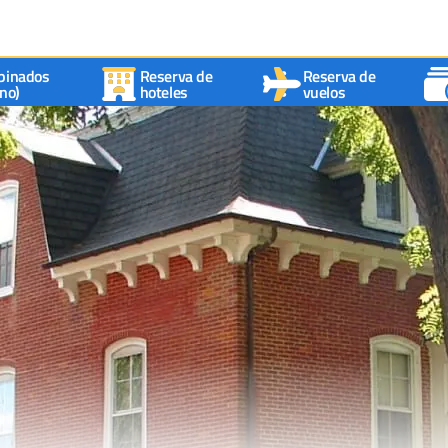
binados
Reserva de
Reserva de
no)
hoteles
vuelos