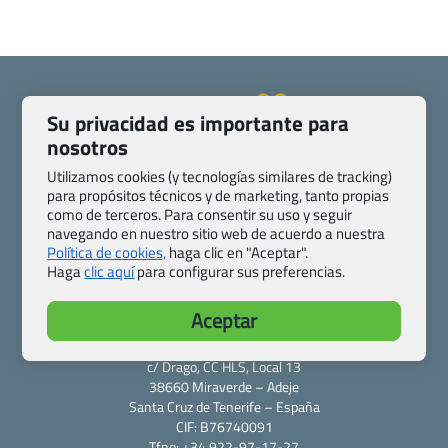
Su privacidad es importante para
nosotros
Quienes somos
Contacto
Utilizamos cookies (y tecnologías similares de tracking)
Pasaporte, Visado, Salud y otras disposiciones específicas
para propósitos técnicos y de marketing, tanto propias
Blog de Viajes.com
Registro de agencias
como de terceros. Para consentir su uso y seguir
navegando en nuestro sitio web de acuerdo a nuestra
Preguntas frecuentes
Condiciones generales
Política de cookies,
haga clic en "Aceptar".
Política de privacidad y cookies
Transparencia
Haga
clic aquí
para configurar sus preferencias.
Todas las páginas – sitemap
Aceptar
Viajes.com
Last Minute Express S.L.U.
c/ Drago, CC HLS, Local 13
38660 Miraverde – Adeje
Santa Cruz de Tenerife – España
CIF: B76740091
Tfno: +34 922-97-17-27